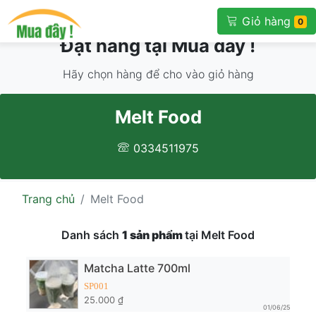
Giỏ hàng
0
Đặt hàng tại Mua đây !
Hãy chọn hàng để cho vào giỏ hàng
Melt Food
0334511975
Trang chủ
Melt Food
Danh sách
1 sản phẩm
tại Melt Food
Matcha Latte 700ml
SP001
25.000 ₫
01/06/25