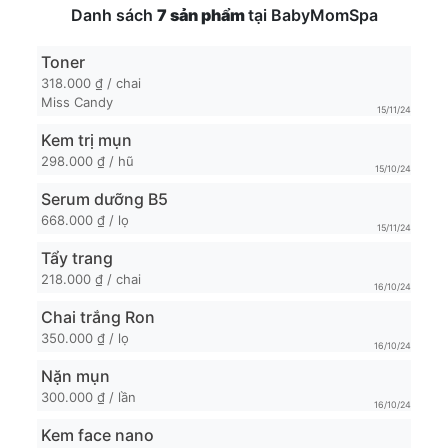
Danh sách
7 sản phẩm
tại BabyMomSpa
Toner
318.000 ₫ / chai
Miss Candy
15/11/24
Kem trị mụn
298.000 ₫ / hũ
15/10/24
Serum dưỡng B5
668.000 ₫ / lọ
15/11/24
Tẩy trang
218.000 ₫ / chai
16/10/24
Chai trắng Ron
350.000 ₫ / lọ
16/10/24
Nặn mụn
300.000 ₫ / lần
16/10/24
Kem face nano