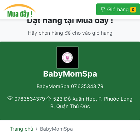
Giỏ hàng
0
Đặt hàng tại Mua đây !
Hãy chọn hàng để cho vào giỏ hàng
BabyMomSpa
BabyMomSpa 07.635343.79
0763534379
523 Đỗ Xuân Hợp, P. Phước Long
B, Quận Thủ Đức
Trang chủ
BabyMomSpa