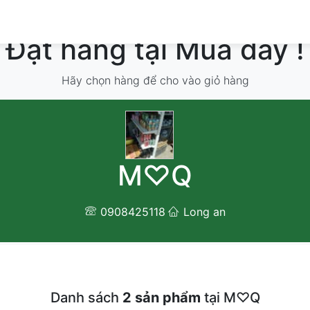
Đặt hàng tại Mua đây !
Hãy chọn hàng để cho vào giỏ hàng
M♡Q
0908425118
Long an
Danh sách
2 sản phẩm
tại M♡Q