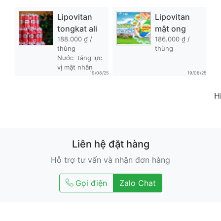
Lipovitan 
Lipovitan  
tongkat ali
mật ong
188.000 ₫ /
186.000 ₫ /
thùng
thùng
Nước  tăng lực 
vị mật nhân
19/08/25
19/08/25
H
Liên hệ đặt hàng
Hỗ trợ tư vấn và nhận đơn hàng
Gọi điện
Zalo Chat